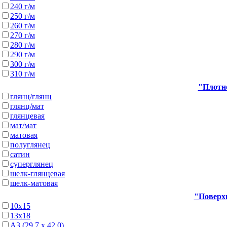
240 г/м
250 г/м
260 г/м
270 г/м
280 г/м
290 г/м
300 г/м
310 г/м
"Плотно
глянц/глянц
глянц/мат
глянцевая
мат/мат
матовая
полуглянец
сатин
суперглянец
шелк-глянцевая
шелк-матовая
"Поверхн
10х15
13х18
А3 (29,7 х 42,0)