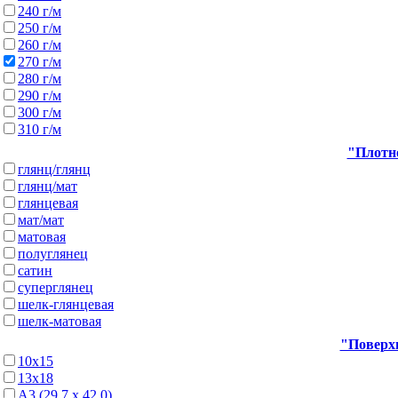
240 г/м
250 г/м
260 г/м
270 г/м
280 г/м
290 г/м
300 г/м
310 г/м
"Плотно
глянц/глянц
глянц/мат
глянцевая
мат/мат
матовая
полуглянец
сатин
суперглянец
шелк-глянцевая
шелк-матовая
"Поверхн
10х15
13х18
А3 (29,7 х 42,0)