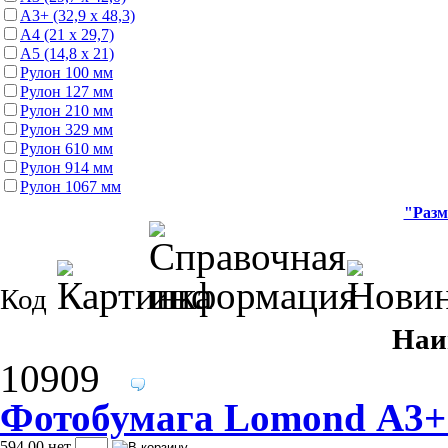
А3+ (32,9 х 48,3)
А4 (21 х 29,7)
А5 (14,8 х 21)
Рулон 100 мм
Рулон 127 мм
Рулон 210 мм
Рулон 329 мм
Рулон 610 мм
Рулон 914 мм
Рулон 1067 мм
"Разм
Код
Наи
10909
Фотобумага Lomond А3+ 2
594.00
нет