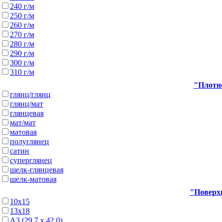
240 г/м
250 г/м
260 г/м
270 г/м
280 г/м
290 г/м
300 г/м
310 г/м
"Плотно
глянц/глянц
глянц/мат
глянцевая
мат/мат
матовая
полуглянец
сатин
суперглянец
шелк-глянцевая
шелк-матовая
"Поверхн
10х15
13х18
А3 (29,7 х 42,0)