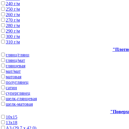
240 г/м
250 г/м
260 г/м
270 г/м
280 г/м
290 г/м
300 г/м
310 г/м
"Плотно
глянц/глянц
глянц/мат
глянцевая
мат/мат
матовая
полуглянец
сатин
суперглянец
шелк-глянцевая
шелк-матовая
"Поверхн
10х15
13х18
А3 (29,7 х 42,0)