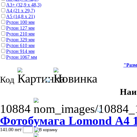
А3+ (32,9 х 48,3)
А4 (21 х 29,7)
А5 (14,8 х 21)
Рулон 100 мм
Рулон 127 мм
Рулон 210 мм
Рулон 329 мм
Рулон 610 мм
Рулон 914 мм
Рулон 1067 мм
"Разм
Код
Наи
10884
Фотобумага Lomond А4 15
141.00
нет