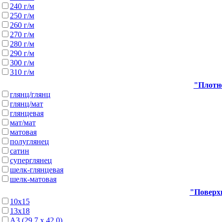
240 г/м
250 г/м
260 г/м
270 г/м
280 г/м
290 г/м
300 г/м
310 г/м
"Плотно
глянц/глянц
глянц/мат
глянцевая
мат/мат
матовая
полуглянец
сатин
суперглянец
шелк-глянцевая
шелк-матовая
"Поверхн
10х15
13х18
А3 (29,7 х 42,0)