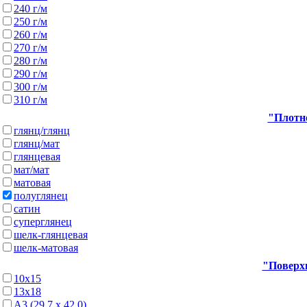
240 г/м
250 г/м
260 г/м
270 г/м
280 г/м
290 г/м
300 г/м
310 г/м
"Плотно
глянц/глянц
глянц/мат
глянцевая
мат/мат
матовая
полуглянец
сатин
суперглянец
шелк-глянцевая
шелк-матовая
"Поверхн
10х15
13х18
А3 (29,7 х 42,0)