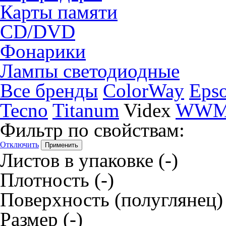
Карты памяти
CD/DVD
Фонарики
Лампы светодиодные
Все бренды
ColorWay
Eps
Tecno
Titanum
Videx
WW
Фильтр по свойствам:
Отключить
Листов в упаковке
(-)
Плотность
(-)
Поверхность
(полуглянец)
Размер
(-)