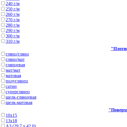
240 г/м
250 г/м
260 г/м
270 г/м
280 г/м
290 г/м
300 г/м
310 г/м
"Плотно
глянц/глянц
глянц/мат
глянцевая
мат/мат
матовая
полуглянец
сатин
суперглянец
шелк-глянцевая
шелк-матовая
"Поверхн
10х15
13х18
А3 (29,7 х 42,0)