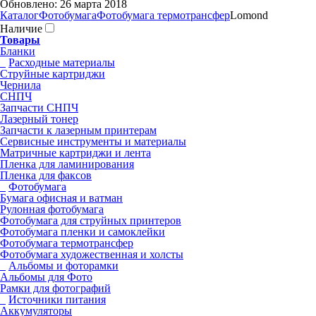
Обновлено: 26 марта 2018
Каталог
Фотобумага
Фотобумага термотрансфер
Lomond
Наличие
Товары
Бланки
Pасходные материалы
Струйные картриджи
Чернила
СНПЧ
Запчасти СНПЧ
Лазерный тонер
Запчасти к лазерным принтерам
Сервисные инструменты и материалы
Матричные картриджи и лента
Пленка для ламинирования
Пленка для факсов
Фотобумага
Бумага офисная и ватман
Рулонная фотобумага
Фотобумага для cтруйных принтеров
Фотобумага пленки и самоклейки
Фотобумага термотрансфер
Фотобумага художественная и холсты
Альбомы и фоторамки
Альбомы для Фото
Рамки для фотографий
Источники питания
Аккумуляторы