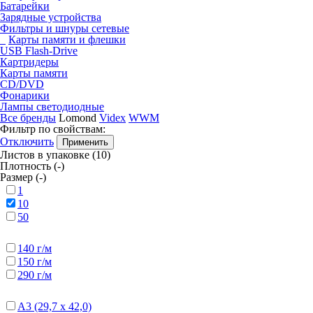
Батарейки
Зарядные устройства
Фильтры и шнуры сетевые
Карты памяти и флешки
USB Flash-Drive
Картридеры
Карты памяти
CD/DVD
Фонарики
Лампы светодиодные
Все бренды
Lomond
Videx
WWM
Фильтр по свойствам:
Отключить
Листов в упаковке
(10)
Плотность
(-)
Размер
(-)
1
10
50
140 г/м
150 г/м
290 г/м
А3 (29,7 х 42,0)