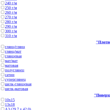
240 г/м
250 г/м
260 г/м
270 г/м
280 г/м
290 г/м
300 г/м
310 г/м
"Плотно
глянц/глянц
глянц/мат
глянцевая
мат/мат
матовая
полуглянец
сатин
суперглянец
шелк-глянцевая
шелк-матовая
"Поверхн
10х15
13х18
А3 (29,7 х 42,0)