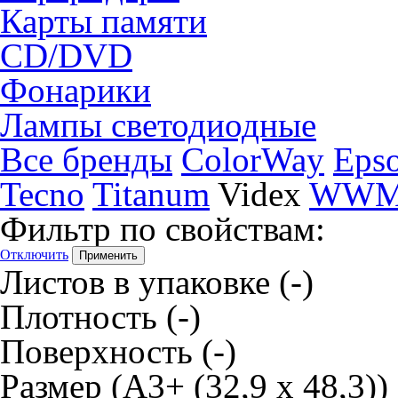
Карты памяти
CD/DVD
Фонарики
Лампы светодиодные
Все бренды
ColorWay
Eps
Tecno
Titanum
Videx
WW
Фильтр по свойствам:
Отключить
Листов в упаковке
(-)
Плотность
(-)
Поверхность
(-)
Размер
(А3+ (32,9 х 48,3))